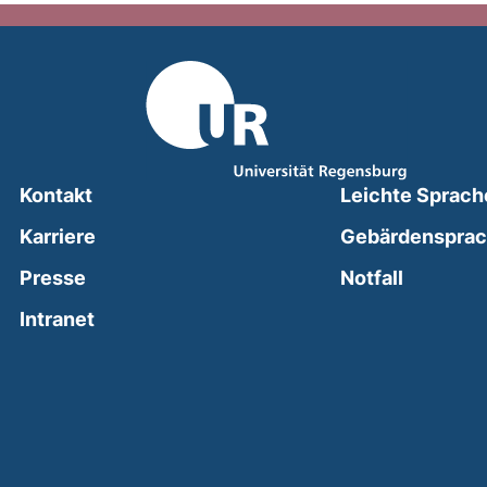
Kontakt
Leichte Sprach
Karriere
Gebärdenspra
(external
Presse
Notfall
(external link, opens in a new window)
Intranet