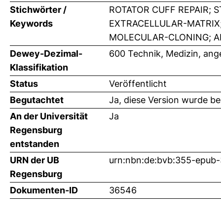
Stichwörter /
ROTATOR CUFF REPAIR; 
Keywords
EXTRACELLULAR-MATRIX;
MOLECULAR-CLONING; AD
Dewey-Dezimal-
600 Technik, Medizin, an
Klassifikation
Status
Veröffentlicht
Begutachtet
Ja, diese Version wurde b
An der Universität
Ja
Regensburg
entstanden
URN der UB
urn:nbn:de:bvb:355-epub
Regensburg
Dokumenten-ID
36546