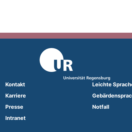
Kontakt
Leichte Sprach
Karriere
Gebärdenspra
(external
Presse
Notfall
(external link, opens in a new window)
Intranet