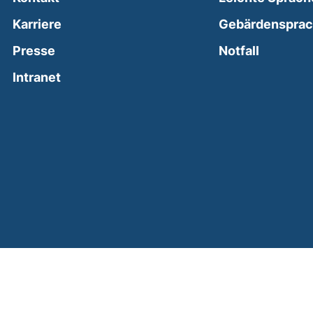
Karriere
Gebärdenspra
(external
Presse
Notfall
(external link, opens in a new window)
Intranet