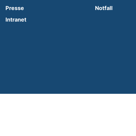
(external
Presse
Notfall
(external link, opens in a new window)
Intranet