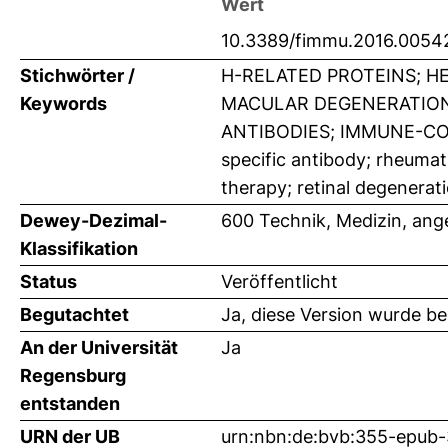
Wert
10.3389/fimmu.2016.0054
Stichwörter /
H-RELATED PROTEINS; H
Keywords
MACULAR DEGENERATION
ANTIBODIES; IMMUNE-COM
specific antibody; rheuma
therapy; retinal degenerat
Dewey-Dezimal-
600 Technik, Medizin, an
Klassifikation
Status
Veröffentlicht
Begutachtet
Ja, diese Version wurde b
An der Universität
Ja
Regensburg
entstanden
URN der UB
urn:nbn:de:bvb:355-epub