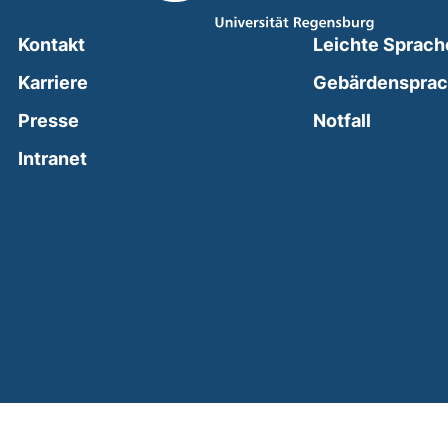
Kontakt
Leichte Sprach
Karriere
Gebärdenspra
(external
Presse
Notfall
(external link, opens in a new window)
Intranet