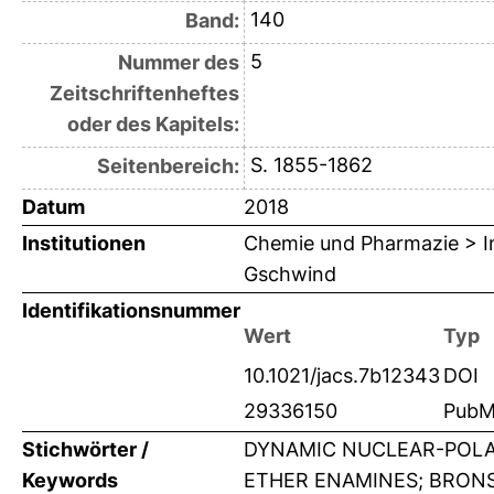
140
Band:
5
Nummer des
Zeitschriftenheftes
oder des Kapitels:
S. 1855-1862
Seitenbereich:
Datum
2018
Institutionen
Chemie und Pharmazie > Ins
Gschwind
Identifikationsnummer
Wert
Typ
10.1021/jacs.7b12343
DOI
29336150
PubM
Stichwörter /
DYNAMIC NUCLEAR-POLA
Keywords
ETHER ENAMINES; BRONST