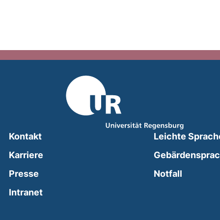
Kontakt
Leichte Sprach
Karriere
Gebärdenspra
(external
Presse
Notfall
(external link, opens in a new window)
Intranet