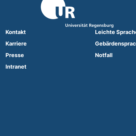
Kontakt
Leichte Sprach
Karriere
Gebärdenspra
(external
Presse
Notfall
(external link, opens in a new window)
Intranet