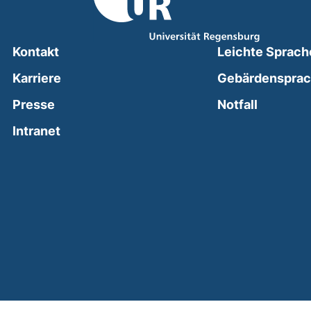
Kontakt
Leichte Sprach
Karriere
Gebärdenspra
(external
Presse
Notfall
(external link, opens in a new window)
Intranet