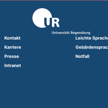
Kontakt
Leichte Sprach
Karriere
Gebärdenspra
(external
Presse
Notfall
(external link, opens in a new window)
Intranet