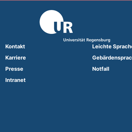
Kontakt
Leichte Sprach
Karriere
Gebärdenspra
(external
Presse
Notfall
(external link, opens in a new window)
Intranet