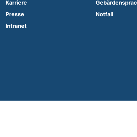
Karriere
Gebärdenspra
(external
Presse
Notfall
(external link, opens in a new window)
Intranet