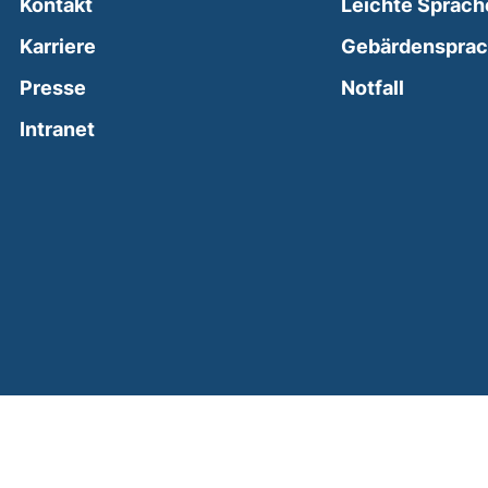
Kontakt
Leichte Sprach
Karriere
Gebärdenspra
(external
Presse
Notfall
(external link, opens in a new window)
Intranet