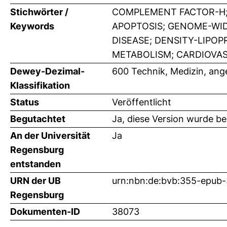
Stichwörter /
COMPLEMENT FACTOR-H;
Keywords
APOPTOSIS; GENOME-WID
DISEASE; DENSITY-LIPO
METABOLISM; CARDIOVAS
Dewey-Dezimal-
600 Technik, Medizin, an
Klassifikation
Status
Veröffentlicht
Begutachtet
Ja, diese Version wurde b
An der Universität
Ja
Regensburg
entstanden
URN der UB
urn:nbn:de:bvb:355-epub
Regensburg
Dokumenten-ID
38073