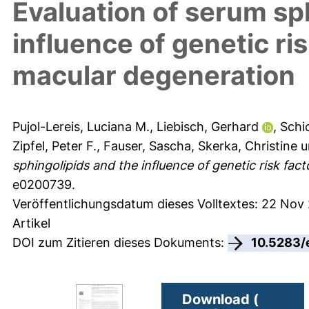
Evaluation of serum sp
influence of genetic ri
macular degeneration
Pujol-Lereis, Luciana M.
,
Liebisch, Gerhard
,
Schi
Zipfel, Peter F.
,
Fauser, Sascha
,
Skerka, Christine
u
sphingolipids and the influence of genetic risk fac
e0200739.
Veröffentlichungsdatum dieses Volltextes: 22 Nov
Artikel
DOI zum Zitieren dieses Dokuments:
10.5283/
Download (