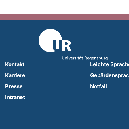
Kontakt
Leichte Sprach
Karriere
Gebärdenspra
(external
Presse
Notfall
(external link, opens in a new window)
Intranet