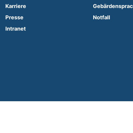
Karriere
Gebärdenspra
(external
Presse
Notfall
(external link, opens in a new window)
Intranet