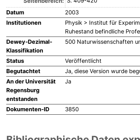
S. 409-420
Seitenbereich:
Datum
2003
Institutionen
Physik > Institut für Exper
Ruhestand befindliche Prof
Dewey-Dezimal-
500 Naturwissenschaften u
Klassifikation
Status
Veröffentlicht
Begutachtet
Ja, diese Version wurde beg
An der Universität
Ja
Regensburg
entstanden
Dokumenten-ID
3850
Bibliographische Daten exp