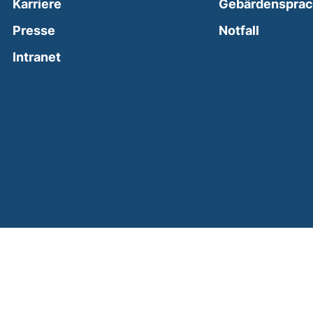
Karriere
Gebärdenspra
(external
Presse
Notfall
(external link, opens in a new window)
Intranet