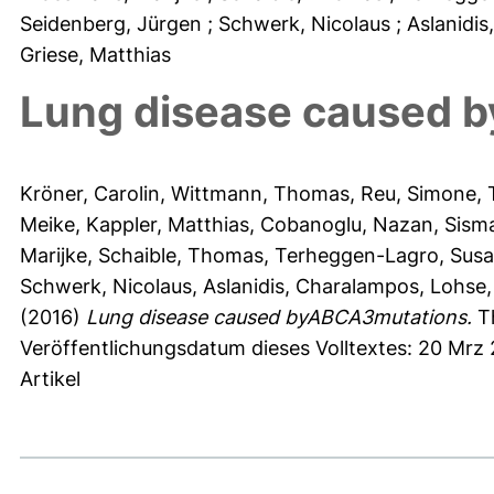
Seidenberg, Jürgen
; Schwerk, Nicolaus
; Aslanidi
Griese, Matthias
Lung disease caused 
Kröner, Carolin
,
Wittmann, Thomas
,
Reu, Simone
,
Meike
,
Kappler, Matthias
,
Cobanoglu, Nazan
,
Sisma
Marijke
,
Schaible, Thomas
,
Terheggen-Lagro, Sus
Schwerk, Nicolaus
,
Aslanidis, Charalampos
,
Lohse,
(2016)
Lung disease caused byABCA3mutations.
Th
Veröffentlichungsdatum dieses Volltextes: 20 Mrz
Artikel