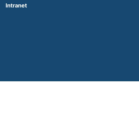
(external link, opens in a new window)
Intranet