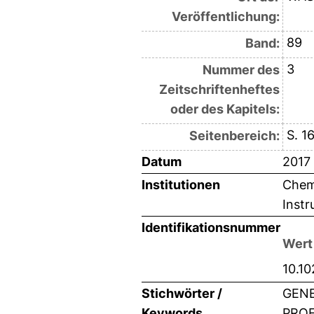
Veröffentlichung:
89
Band:
3
Nummer des
Zeitschriftenheftes
oder des Kapitels:
S. 1
Seitenbereich:
Datum
2017
Institutionen
Chemi
Instr
Identifikationsnummer
Wert
10.1
Stichwörter /
GENE
Keywords
PROF