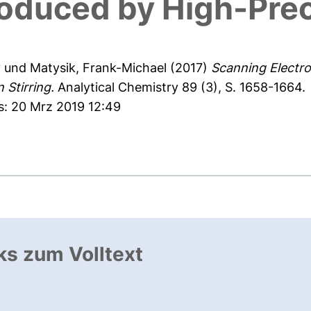
oduced by High-Preci
y
und
Matysik, Frank-Michael
(2017)
Scanning Electr
 Stirring.
Analytical Chemistry 89 (3), S. 1658-1664.
s: 20 Mrz 2019 12:49
ks zum Volltext
ffnet neues Fenster