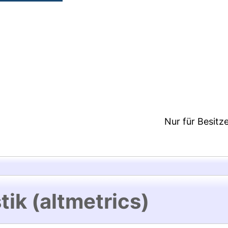
2:49/Metadaten zuletzt geändert: 25 Nov 2020 15:
Nur für Besitz
tik (altmetrics)