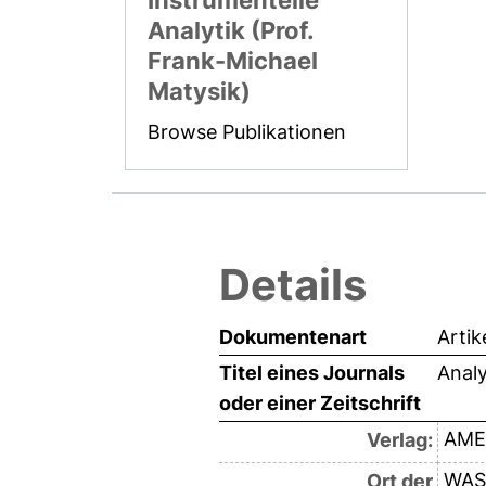
Instrumentelle
Analytik (Prof.
Frank-Michael
Matysik)
Browse Publikationen
Details
Dokumentenart
Artik
Titel eines Journals
Analy
oder einer Zeitschrift
AME
Verlag:
WAS
Ort der