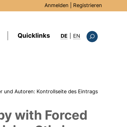
Anmelden
|
Registrieren
Quicklinks
: this page in Englis
DE
|
EN
Suchformular
er und Autoren:
Kontrollseite des Eintrags
py with Forced