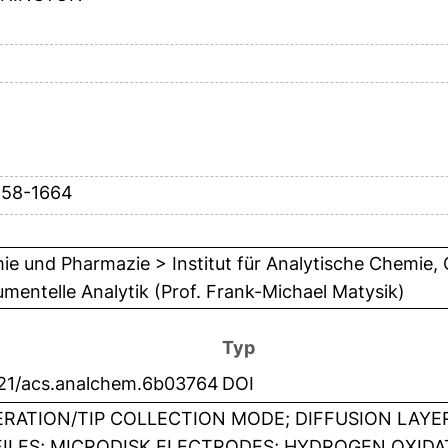
658-1664
e und Pharmazie > Institut für Analytische Chemie,
umentelle Analytik (Prof. Frank-Michael Matysik)
Typ
021/acs.analchem.6b03764
DOI
RATION/TIP COLLECTION MODE; DIFFUSION LAY
ILES; MICRODISK ELECTRODES; HYDROGEN OXIDAT