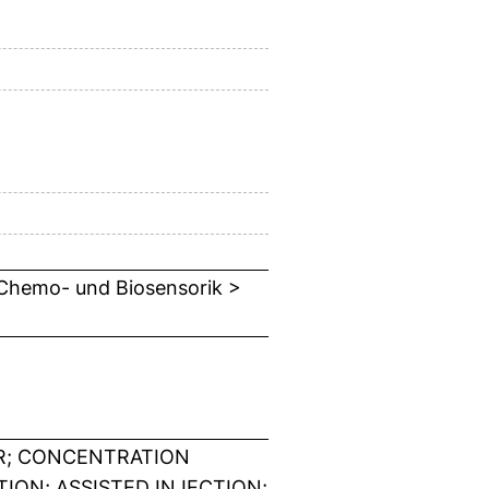
 Chemo- und Biosensorik >
ER; CONCENTRATION
ION; ASSISTED INJECTION;