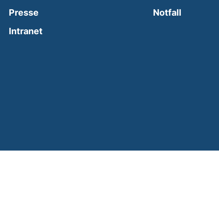
(external
Presse
Notfall
(external link, opens in a new window)
Intranet