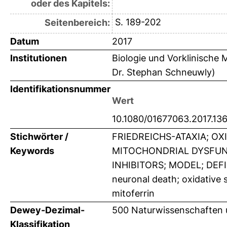
oder des Kapitels:
S. 189-202
Seitenbereich:
Datum
2017
Institutionen
Biologie und Vorklinische M
Dr. Stephan Schneuwly)
Identifikationsnummer
Wert
10.1080/01677063.2017.13
Stichwörter /
FRIEDREICHS-ATAXIA; OX
Keywords
MITOCHONDRIAL DYSFUNC
INHIBITORS; MODEL; DEFIC
neuronal death; oxidative 
mitoferrin
Dewey-Dezimal-
500 Naturwissenschaften 
Klassifikation