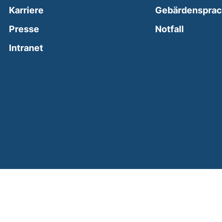
Karriere
Gebärdenspra
(external
Presse
Notfall
(external link, opens in a new window)
Intranet