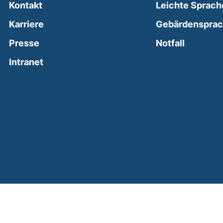
Kontakt
Leichte Sprach
Karriere
Gebärdenspra
(external
Presse
Notfall
(external link, opens in a new window)
Intranet