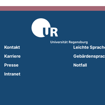
Kontakt
Leichte Sprach
Karriere
Gebärdenspra
(external
Presse
Notfall
(external link, opens in a new window)
Intranet