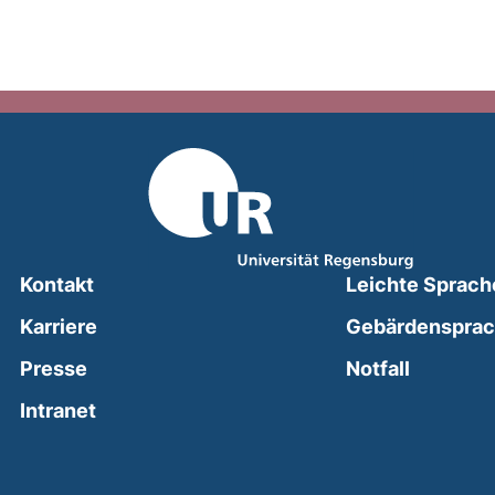
Kontakt
Leichte Sprach
Karriere
Gebärdenspra
(external
Presse
Notfall
(external link, opens in a new window)
Intranet