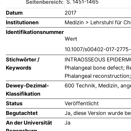
S. 1451-1465
Seitenbereich:
Datum
2017
Institutionen
Medizin > Lehrstuhl für Ch
Identifikationsnummer
Wert
10.1007/s00402-017-2775
Stichwörter /
INTRAOSSEOUS EPIDERMO
Keywords
Phalangeal bone defect; R
Phalangeal reconstruction;
Dewey-Dezimal-
600 Technik, Medizin, an
Klassifikation
Status
Veröffentlicht
Begutachtet
Ja, diese Version wurde b
An der Universität
Ja
Regensburg