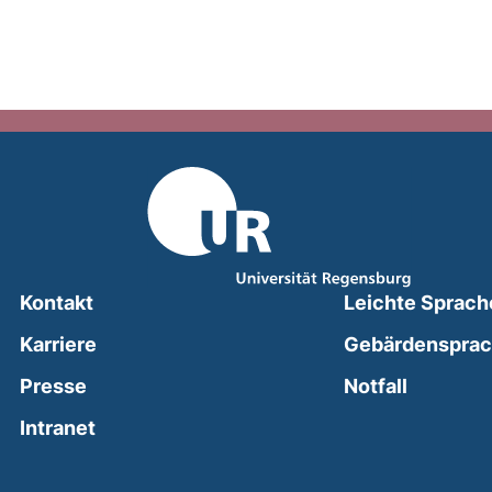
Kontakt
Leichte Sprach
Karriere
Gebärdenspra
(external
Presse
Notfall
(external link, opens in a new window)
Intranet