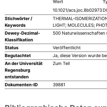
Wert
T
10.1021/acs.joc.8b02973
D
Stichwörter /
THERMAL-ISOMERIZATIO
Keywords
LIGHT; MOLECULES; PHO
Dewey-Dezimal-
500 Naturwissenschaften
Klassifikation
Status
Veröffentlicht
Begutachtet
Ja, diese Version wurde b
An der Universität
Zum Teil
Regensburg
entstanden
Dokumenten-ID
39881