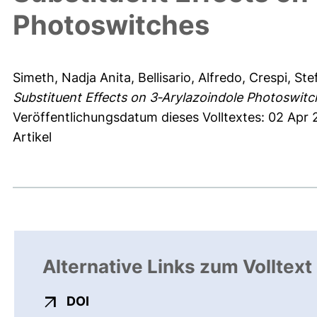
Photoswitches
Simeth, Nadja Anita
,
Bellisario, Alfredo
,
Crespi, St
Substituent Effects on 3‑Arylazoindole Photoswitc
Veröffentlichungsdatum dieses Volltextes: 02 Apr 
Artikel
Alternative Links zum Volltext
externer Link, öffnet neues Fenster
DOI