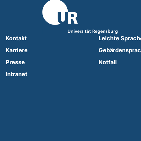
Kontakt
Leichte Sprach
Karriere
Gebärdenspra
(external
Presse
Notfall
(external link, opens in a new window)
Intranet