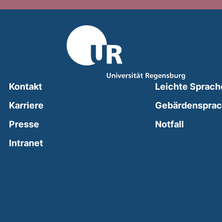
Kontakt
Leichte Sprach
Karriere
Gebärdenspra
(external
Presse
Notfall
(external link, opens in a new window)
Intranet