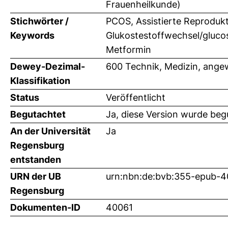
Frauenheilkunde)
Stichwörter /
PCOS, Assistierte Reprodukt
Keywords
Glukostestoffwechsel/glucos
Metformin
Dewey-Dezimal-
600 Technik, Medizin, ange
Klassifikation
Status
Veröffentlicht
Begutachtet
Ja, diese Version wurde beg
An der Universität
Ja
Regensburg
entstanden
URN der UB
urn:nbn:de:bvb:355-epub-
Regensburg
Dokumenten-ID
40061