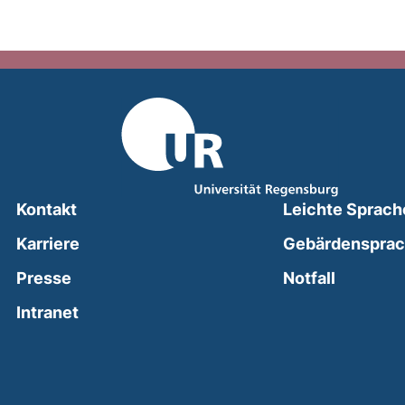
Kontakt
Leichte Sprach
Karriere
Gebärdenspra
(external
Presse
Notfall
(external link, opens in a new window)
Intranet