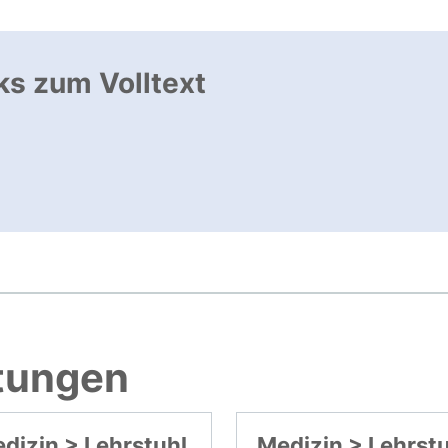
ks zum Volltext
ffnet neues Fenster
, öffnet neues Fenster
htungen
dizin > Lehrstuhl
Medizin > Lehrst