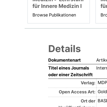
für Innere Medizin I
fü
Browse Publikationen
Br
Details
Dokumentenart
Artik
Titel eines Journals
Inter
oder einer Zeitschrift
MDP
Verlag:
Gold
Open Access Art:
BAS
Ort der