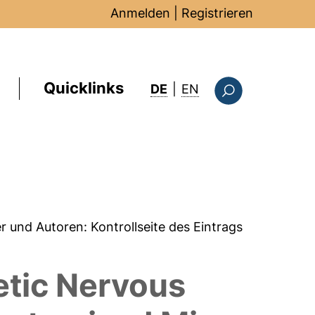
Anmelden
|
Registrieren
Quicklinks
: this page in Englis
DE
|
EN
Suchformular
er und Autoren:
Kontrollseite des Eintrags
etic Nervous