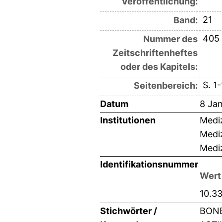
Veröffentlichung:
21
Band:
405
Nummer des
Zeitschriftenheftes
oder des Kapitels:
S. 1
Seitenbereich:
Datum
8 Ja
Institutionen
Mediz
Mediz
Mediz
Identifikationsnummer
Wert
10.3
Stichwörter /
BONE