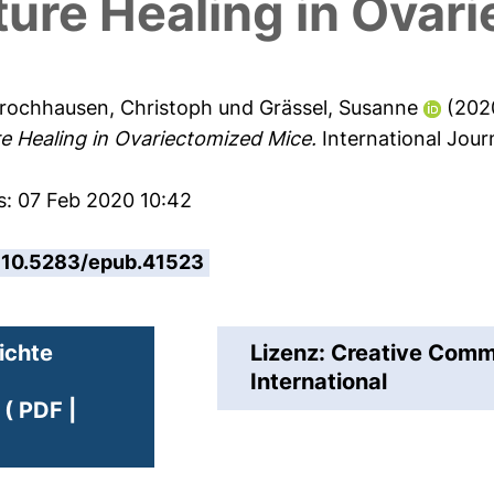
ture Healing in Ovar
rochhausen, Christoph
und
Grässel, Susanne
(202
 Healing in Ovariectomized Mice.
International Journ
s: 07 Feb 2020 10:42
10.5283/epub.41523
ichte
Lizenz: Creative Co
International
( PDF |