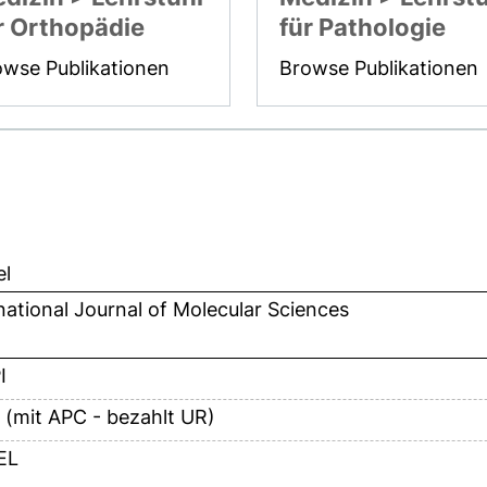
r Orthopädie
für Pathologie
owse Publikationen
Browse Publikationen
el
national Journal of Molecular Sciences
I
 (mit APC - bezahlt UR)
EL