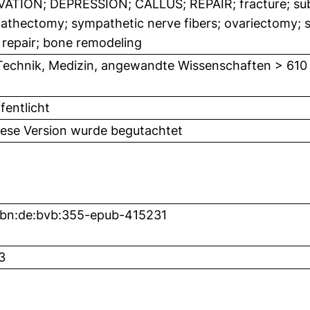
VATION; DEPRESSION; CALLUS; REPAIR; fracture; su
athectomy; sympathetic nerve fibers; ovariectomy; 
repair; bone remodeling
Technik, Medizin, angewandte Wissenschaften > 610
fentlicht
iese Version wurde begutachtet
nbn:de:bvb:355-epub-415231
3