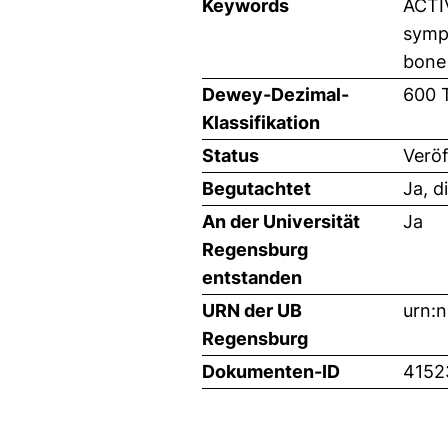
Keywords
ACTI
symp
bone 
Dewey-Dezimal-
600 
Klassifikation
Status
Veröf
Begutachtet
Ja, d
An der Universität
Ja
Regensburg
entstanden
URN der UB
urn:
Regensburg
Dokumenten-ID
4152