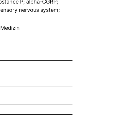
bstance P; alpha-CGRP;
sensory nervous system;
 Medizin