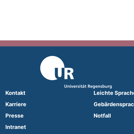
Kontakt
Leichte Sprach
Karriere
Gebärdenspra
(external
Presse
Notfall
(external link, opens in a new window)
Intranet