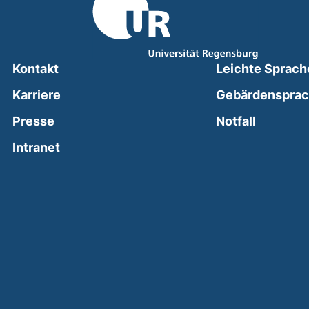
Kontakt
Leichte Sprach
Karriere
Gebärdenspra
(external
Presse
Notfall
(external link, opens in a new window)
Intranet