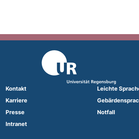
Kontakt
Leichte Sprach
Karriere
Gebärdenspra
(external
Presse
Notfall
(external link, opens in a new window)
Intranet