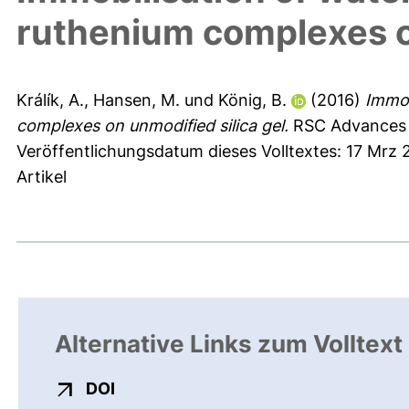
ruthenium complexes on
Králík, A.
,
Hansen, M.
und
König, B.
(2016)
Immob
complexes on unmodified silica gel.
RSC Advances 6
Veröffentlichungsdatum dieses Volltextes: 17 Mrz 
Artikel
Alternative Links zum Volltext
externer Link, öffnet neues Fenster
DOI