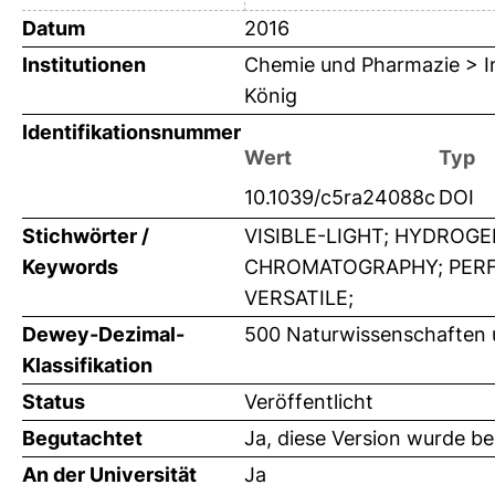
Datum
2016
Institutionen
Chemie und Pharmazie > In
König
Identifikationsnummer
Wert
Typ
10.1039/c5ra24088c
DOI
Stichwörter /
VISIBLE-LIGHT; HYDROG
Keywords
CHROMATOGRAPHY; PERFO
VERSATILE;
Dewey-Dezimal-
500 Naturwissenschaften
Klassifikation
Status
Veröffentlicht
Begutachtet
Ja, diese Version wurde b
An der Universität
Ja