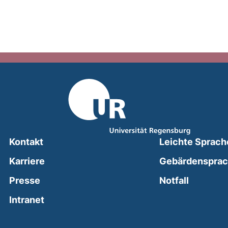
Kontakt
Leichte Sprach
Karriere
Gebärdenspra
(external
Presse
Notfall
(external link, opens in a new window)
Intranet