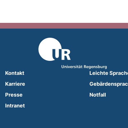
Kontakt
Leichte Sprach
Karriere
Gebärdenspra
(external
Presse
Notfall
(external link, opens in a new window)
Intranet