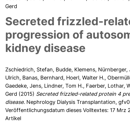
Gerd
Secreted frizzled-relat
progression of autosom
kidney disease
Zschiedrich, Stefan
,
Budde, Klemens
,
Nürnberger,
Ulrich
,
Banas, Bernhard
,
Hoerl, Walter H.
,
Obermüll
Gaedeke, Jens
,
Lindner, Tom H.
,
Faerber, Lothar
,
W
Gerd
(2015)
Secreted frizzled-related protein 4 p
disease.
Nephrology Dialysis Transplantation, gfv0
Veröffentlichungsdatum dieses Volltextes: 17 Mrz 
Artikel