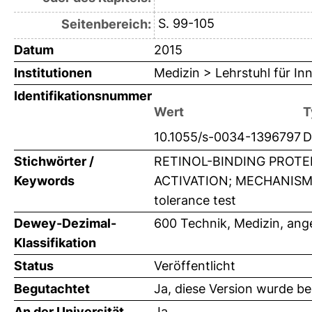
S. 99-105
Seitenbereich:
Datum
2015
Institutionen
Medizin > Lehrstuhl für Inn
Identifikationsnummer
Wert
T
10.1055/s-0034-1396797
D
Stichwörter /
RETINOL-BINDING PROTEIN
Keywords
ACTIVATION; MECHANISM; VI
tolerance test
Dewey-Dezimal-
600 Technik, Medizin, an
Klassifikation
Status
Veröffentlicht
Begutachtet
Ja, diese Version wurde b
An der Universität
Ja