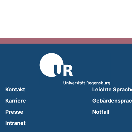
Kontakt
Leichte Sprach
Karriere
Gebärdenspra
(external
Presse
Notfall
(external link, opens in a new window)
Intranet