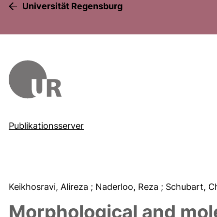
Universität Regensburg
Publikationsserver
Keikhosravi, Alireza
; Naderloo, Reza
; Schubart, C
Morphological and mole