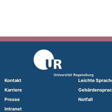
Kontakt
Leichte Sprach
Karriere
Gebärdenspra
(external
Presse
Notfall
(external link, opens in a new window)
Intranet