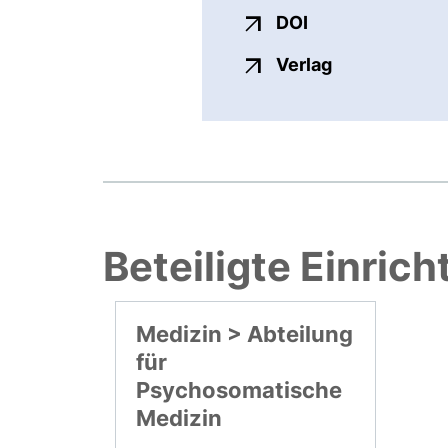
externer Link, ö
DOI
externer Link
Verlag
Beteiligte Einric
Medizin > Abteilung
für
Psychosomatische
Medizin