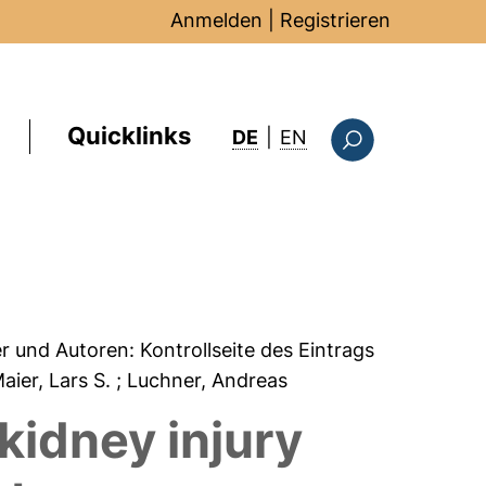
Anmelden
|
Registrieren
Quicklinks
: this page in Englis
DE
|
EN
Suchformular
er und Autoren:
Kontrollseite des Eintrags
Maier, Lars S.
; Luchner, Andreas
idney injury