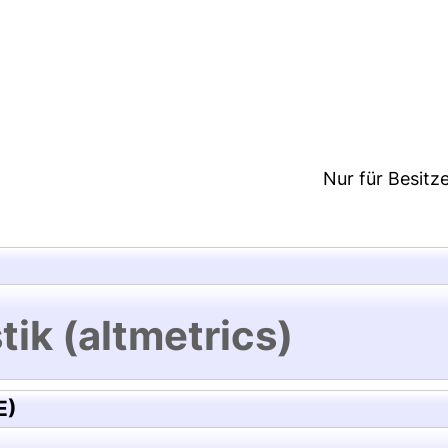
1:25/Metadaten zuletzt geändert: 17 Mrz 2020 11:25
Nur für Besitz
tik (altmetrics)
E)