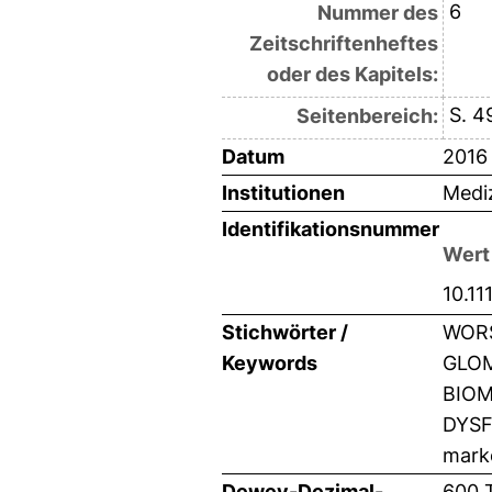
6
Nummer des
Zeitschriftenheftes
oder des Kapitels:
S. 4
Seitenbereich:
Datum
2016
Institutionen
Mediz
Identifikationsnummer
Wert
10.11
Stichwörter /
WORS
Keywords
GLOM
BIOM
DYSF
mark
Dewey-Dezimal-
600 