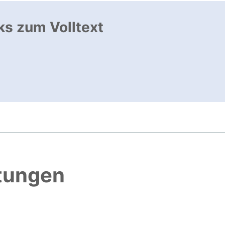
ks zum Volltext
ffnet neues Fenster
, öffnet neues Fenster
htungen