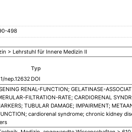
90-498
in > Lehrstuhl für Innere Medizin II
Typ
11/nep.12632
DOI
ENING RENAL-FUNCTION; GELATINASE-ASSOCIATE
ERULAR-FILTRATION-RATE; CARDIORENAL SYNDR
ARKERS; TUBULAR DAMAGE; IMPAIRMENT; METAAN
UNCTION; cardiorenal syndrome; chronic kidney dise
ers
Technik, Medizin, angewandte Wissenschaften > 610