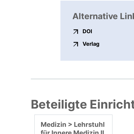
Alternative Lin
externer Link, ö
DOI
externer Link
Verlag
Beteiligte Einric
Medizin > Lehrstuhl
für Innere Medizin II