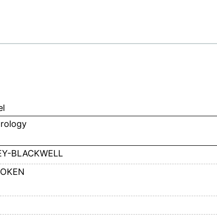
el
rology
EY-BLACKWELL
OKEN