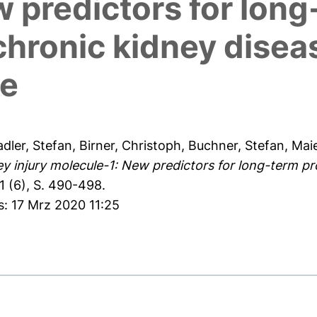
 predictors for long
chronic kidney diseas
re
adler, Stefan
,
Birner, Christoph
,
Buchner, Stefan
,
Maie
 injury molecule-1: New predictors for long-term pro
 (6), S. 490-498.
s: 17 Mrz 2020 11:25