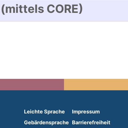
 (mittels CORE)
(external link, opens in 
Leichte Sprache
Impressum
(external link, opens i
Gebärdensprache
Barrierefreiheit