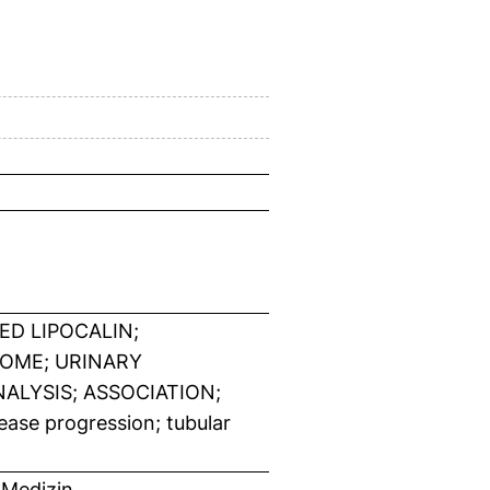
D LIPOCALIN;
OME; URINARY
ALYSIS; ASSOCIATION;
ase progression; tubular
 Medizin