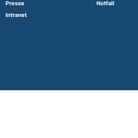
(external
Presse
Notfall
(external link, opens in a new window)
Intranet