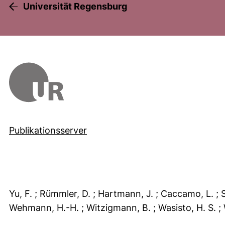
Universität Regensburg
Publikationsserver
Yu, F.
; Rümmler, D.
; Hartmann, J.
; Caccamo, L.
; 
Wehmann, H.-H.
; Witzigmann, B.
; Wasisto, H. S.
;