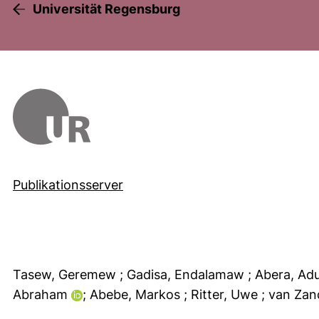
Universität Regensburg
Publikationsserver
Tasew, Geremew
; Gadisa, Endalamaw
; Abera, A
Abraham
; Abebe, Markos
; Ritter, Uwe
; van Za