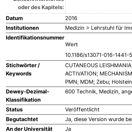
oder des Kapitels:
Datum
2016
Institutionen
Medizin > Lehrstuhl für I
Identifikationsnummer
Wert
10.1186/s13071-016-1441-
Stichwörter /
CUTANEOUS LEISHMANIASI
Keywords
ACTIVATION; MECHANISMS
PMN; MDM; Zebu; Holstein 
Dewey-Dezimal-
600 Technik, Medizin, an
Klassifikation
Status
Veröffentlicht
Begutachtet
Ja, diese Version wurde b
An der Universität
Ja