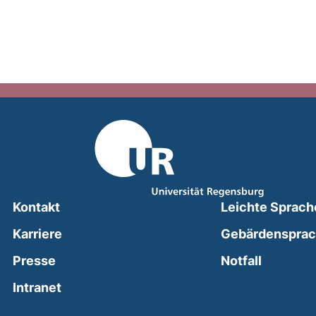
Kontakt
Leichte Sprach
Karriere
Gebärdenspra
(external
Presse
Notfall
(external link, opens in a new window)
Intranet