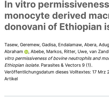
In vitro permissiveness
monocyte derived mac
donovani of Ethiopian i
Tasew, Geremew
,
Gadisa, Endalamaw
,
Abera, Adu
Abraham
,
Abebe, Markos
,
Ritter, Uwe
,
van Zand
vitro permissiveness of bovine neutrophils and m
Ethiopian isolate.
Parasites & Vectors 9 (1).
Veröffentlichungsdatum dieses Volltextes: 17 Mrz 
Artikel