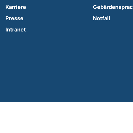
Karriere
Gebärdenspra
(external
Presse
Notfall
(external link, opens in a new window)
Intranet