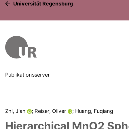
Universität Regensburg
Publikationsserver
Zhi, Jian
; Reiser, Oliver
; Huang, Fuqiang
Hierarchical MnO2 Sph