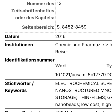
13
Nummer des
Zeitschriftenheftes
oder des Kapitels:
S. 8452-8459
Seitenbereich:
Datum
2016
Institutionen
Chemie und Pharmazie > Ins
Reiser
Identifikationsnummer
Wert
Ty
10.1021/acsami.5b12779
DO
Stichwörter /
ELECTROCHEMICAL SUPE
Keywords
NANOSTRUCTURED MNO2;
STORAGE; THIN-FILMS; G
nanobeads; low cost; high