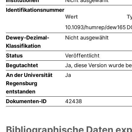
Institutionen
Nicht ausgewählt
Identifikationsnummer
Wert
T
10.1093/humrep/dew165
D
Dewey-Dezimal-
Nicht ausgewählt
Klassifikation
Status
Veröffentlicht
Begutachtet
Ja, diese Version wurde b
An der Universität
Ja
Regensburg
entstanden
Dokumenten-ID
42438
Bibliographische Daten exp