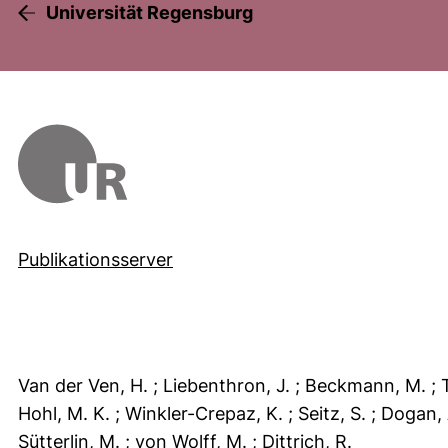
Universität Regensburg
Publikationsserver
Van der Ven, H.
; Liebenthron, J.
; Beckmann, M.
; 
Hohl, M. K.
; Winkler-Crepaz, K.
; Seitz, S.
; Dogan,
Sütterlin, M.
; von Wolff, M.
; Dittrich, R.