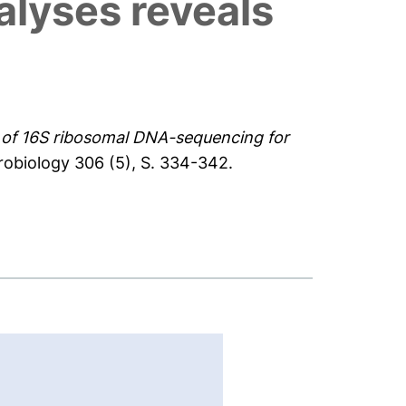
lyses reveals
t of 16S ribosomal DNA-sequencing for
robiology 306 (5), S. 334-342.