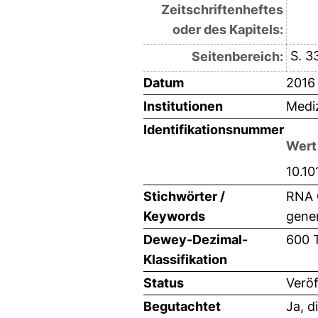
Zeitschriftenheftes
oder des Kapitels:
S. 3
Seitenbereich:
Datum
2016
Institutionen
Mediz
Identifikationsnummer
Wert
10.10
Stichwörter /
RNA 
Keywords
gener
Dewey-Dezimal-
600 
Klassifikation
Status
Veröf
Begutachtet
Ja, d