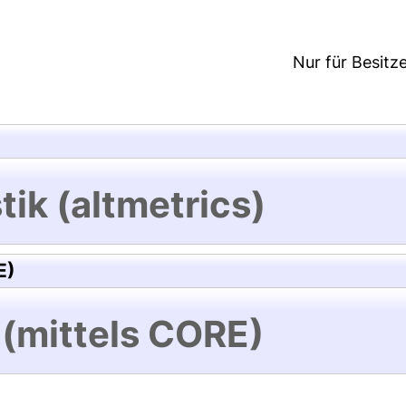
Nur für Besitz
tik (altmetrics)
E)
 (mittels CORE)