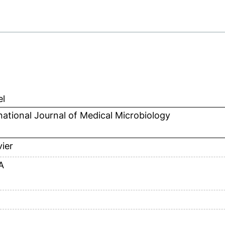
el
national Journal of Medical Microbiology
vier
A