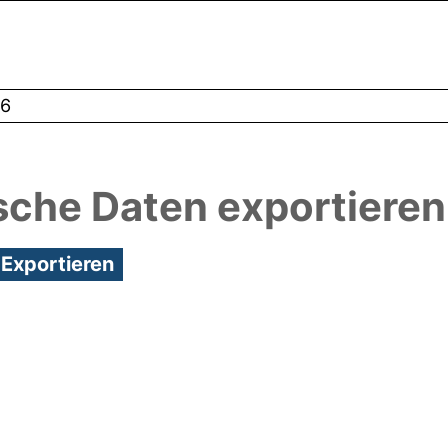
6
sche Daten exportieren
1:33/Metadaten zuletzt geändert: 08 Jan 2025 07:2