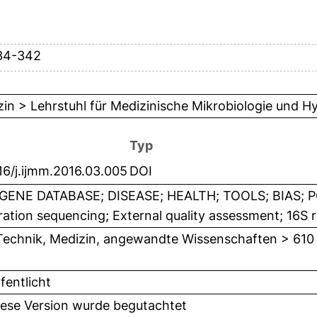
34-342
in > Lehrstuhl für Medizinische Mikrobiologie und H
Typ
16/j.ijmm.2016.03.005
DOI
GENE DATABASE; DISEASE; HEALTH; TOOLS; BIAS; PC
ation sequencing; External quality assessment; 16S r
Technik, Medizin, angewandte Wissenschaften > 610
fentlicht
iese Version wurde begutachtet