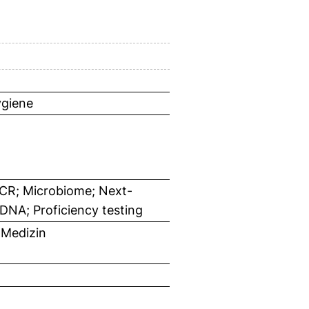
ygiene
R; Microbiome; Next-
DNA; Proficiency testing
 Medizin