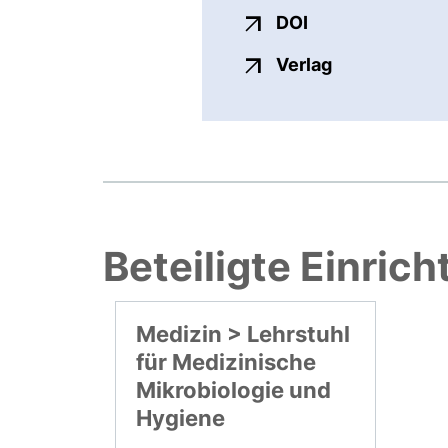
externer Link, ö
DOI
externer Link
Verlag
Beteiligte Einric
Medizin > Lehrstuhl
für Medizinische
Mikrobiologie und
Hygiene