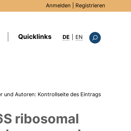
Anmelden
|
Registrieren
Quicklinks
: this page in Englis
DE
|
EN
Suchformular
er und Autoren:
Kontrollseite des Eintrags
6S ribosomal