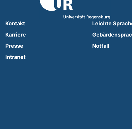
Kontakt
Leichte Sprach
Karriere
Gebärdenspra
(external
Presse
Notfall
(external link, opens in a new window)
Intranet