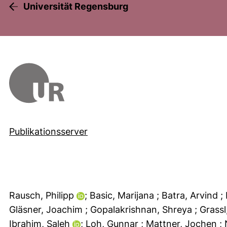
Universität Regensburg
Publikationsserver
Rausch, Philipp
; Basic, Marijana
; Batra, Arvind
;
Gläsner, Joachim
; Gopalakrishnan, Shreya
; Grass
Ibrahim, Saleh
; Loh, Gunnar
; Mattner, Jochen
;