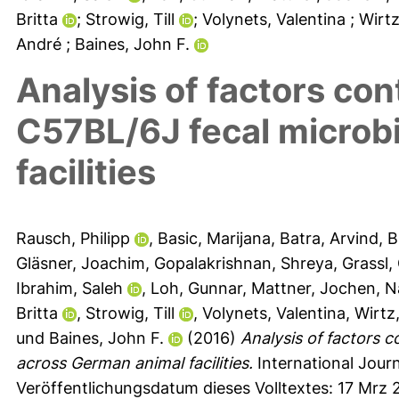
Britta
; Strowig, Till
; Volynets, Valentina
; Wirt
André
; Baines, John F.
Analysis of factors cont
C57BL/6J fecal microb
facilities
Rausch, Philipp
,
Basic, Marijana
,
Batra, Arvind
,
B
Gläsner, Joachim
,
Gopalakrishnan, Shreya
,
Grassl,
Ibrahim, Saleh
,
Loh, Gunnar
,
Mattner, Jochen
,
N
Britta
,
Strowig, Till
,
Volynets, Valentina
,
Wirtz
und
Baines, John F.
(2016)
Analysis of factors c
across German animal facilities.
International Journ
Veröffentlichungsdatum dieses Volltextes: 17 Mrz 