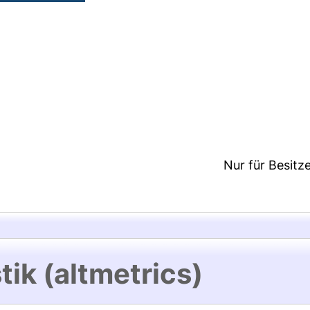
1:34/Metadaten zuletzt geändert: 17 Mrz 2020 11:3
Nur für Besitz
tik (altmetrics)