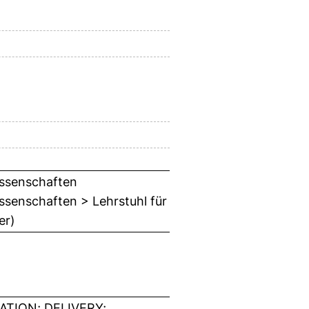
wissenschaften
issenschaften > Lehrstuhl für
er)
ATION; DELIVERY;