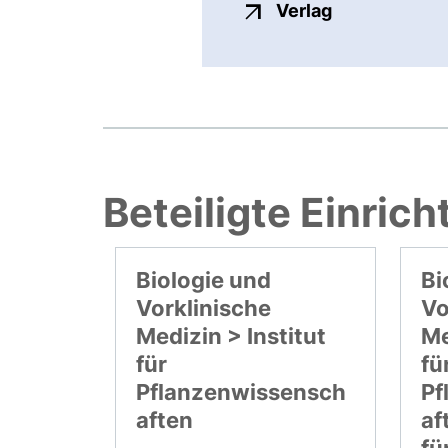
externer Link
Verlag
Beteiligte Einric
Biologie und
Bi
Vorklinische
Vo
Medizin > Institut
Me
für
fü
Pflanzenwissensch
Pf
aften
af