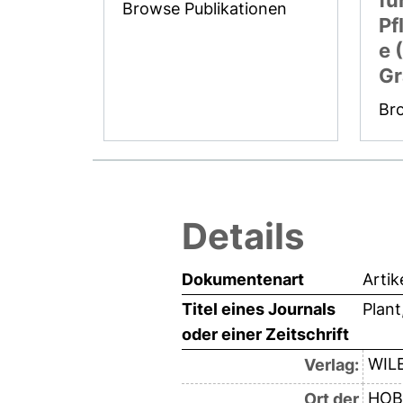
fü
Browse Publikationen
Pf
e 
Gr
Br
Details
Dokumentenart
Artik
Titel eines Journals
Plant
oder einer Zeitschrift
WIL
Verlag:
HOB
Ort der