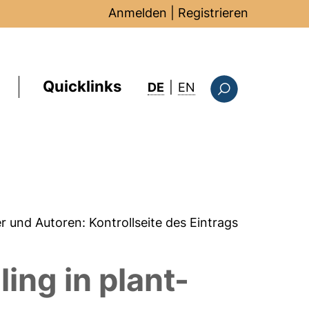
Anmelden
|
Registrieren
Quicklinks
: this page in Englis
DE
|
EN
Suchformular
er und Autoren:
Kontrollseite des Eintrags
ling in plant-