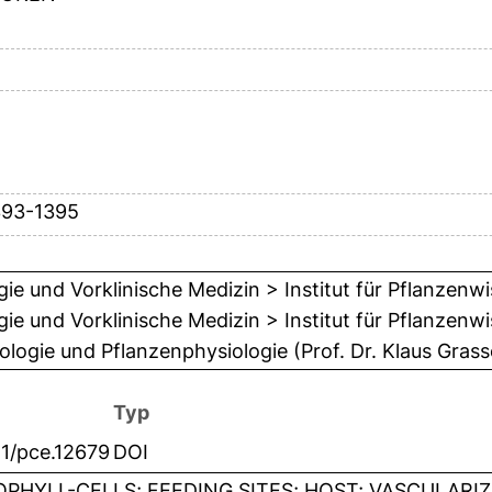
393-1395
gie und Vorklinische Medizin > Institut für Pflanzen
gie und Vorklinische Medizin > Institut für Pflanzenw
iologie und Pflanzenphysiologie (Prof. Dr. Klaus Grass
Typ
11/pce.12679
DOI
PHYLL-CELLS; FEEDING SITES; HOST; VASCULARIZ