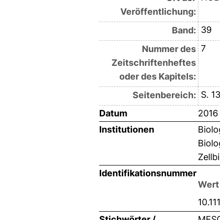
Veröffentlichung:
39
Band:
7
Nummer des
Zeitschriftenheftes
oder des Kapitels:
S. 1
Seitenbereich:
Datum
2016
Institutionen
Biolo
Biolo
Zellb
Identifikationsnummer
Wert
10.11
Stichwörter /
MESO