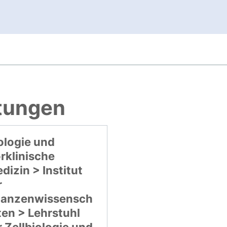
, öffnet neues Fenster
htungen
ologie und
rklinische
dizin > Institut
r
lanzenwissensch
ten > Lehrstuhl