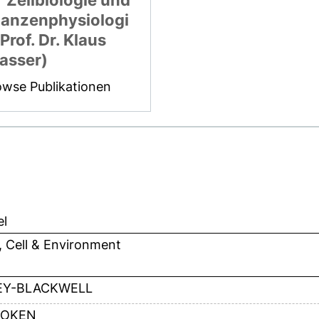
r Zellbiologie und
lanzenphysiologi
(Prof. Dr. Klaus
asser)
owse Publikationen
el
, Cell & Environment
EY-BLACKWELL
OKEN