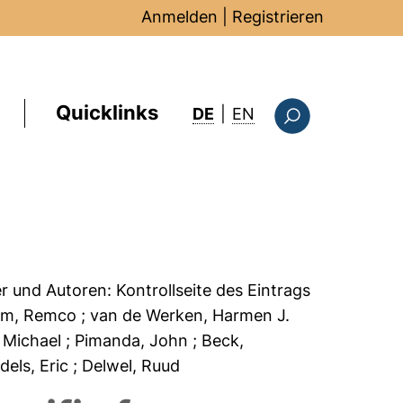
Anmelden
|
Registrieren
Quicklinks
: this page in Englis
DE
|
EN
Suchformular
er und Autoren:
Kontrollseite des Eintrags
em, Remco
; van de Werken, Harmen J.
, Michael
; Pimanda, John
; Beck,
ndels, Eric
; Delwel, Ruud