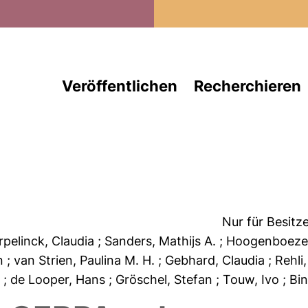
Direkt zum Inhalt
Veröffentlichen
Recherchieren
Nur für Besitz
Erpelinck, Claudia
; Sanders, Mathijs A.
; Hoogenboez
en
; van Strien, Paulina M. H.
; Gebhard, Claudia
; Rehli
s
; de Looper, Hans
; Gröschel, Stefan
; Touw, Ivo
; Bi