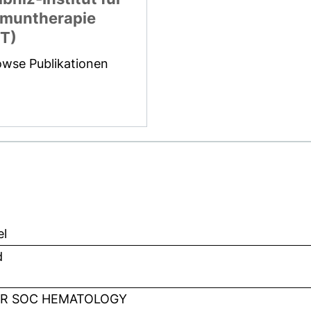
muntherapie
IT)
owse Publikationen
el
d
R SOC HEMATOLOGY