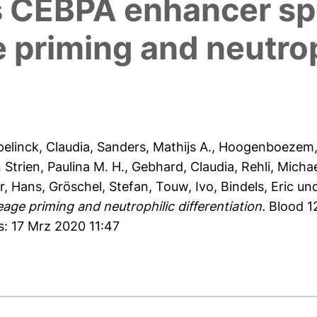
CEBPA enhancer spec
 priming and neutrop
pelinck, Claudia
,
Sanders, Mathijs A.
,
Hoogenboezem
 Strien, Paulina M. H.
,
Gebhard, Claudia
,
Rehli, Micha
r, Hans
,
Gröschel, Stefan
,
Touw, Ivo
,
Bindels, Eric
un
age priming and neutrophilic differentiation.
Blood 12
s: 17 Mrz 2020 11:47