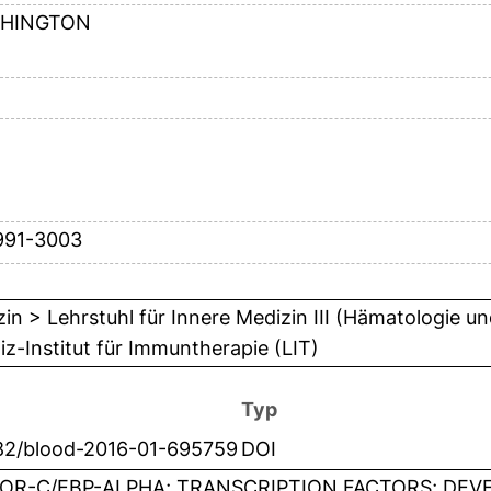
HINGTON
991-3003
in > Lehrstuhl für Innere Medizin III (Hämatologie un
iz-Institut für Immuntherapie (LIT)
Typ
182/blood-2016-01-695759
DOI
OR-C/EBP-ALPHA; TRANSCRIPTION FACTORS; DE