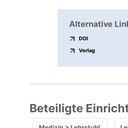
Alternative Lin
externer Link, ö
DOI
externer Link
Verlag
Beteiligte Einric
Medizin > Lehrstuhl
Le