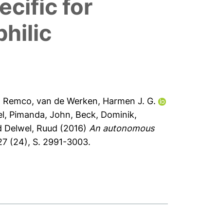
ific for
hilic
, Remco
,
van de Werken, Harmen J. G.
el
,
Pimanda, John
,
Beck, Dominik
,
d
Delwel, Ruud
(2016)
An autonomous
7 (24), S. 2991-3003.