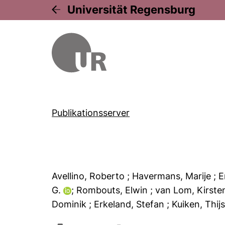
Universität Regensburg
Publikationsserver
Avellino, Roberto
; Havermans, Marije
; 
G.
; Rombouts, Elwin
; van Lom, Kirst
Dominik
; Erkeland, Stefan
; Kuiken, Thij