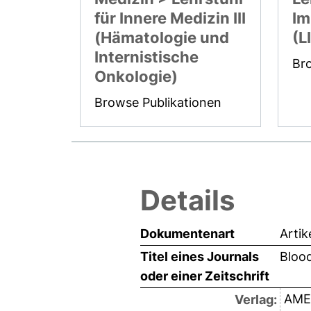
für Innere Medizin III
Im
(Hämatologie und
(L
Internistische
Br
Onkologie)
Browse Publikationen
Details
Dokumentenart
Artik
Titel eines Journals
Bloo
oder einer Zeitschrift
AME
Verlag: