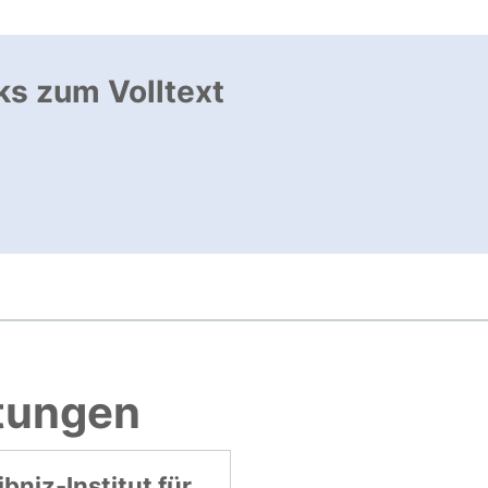
ks zum Volltext
ffnet neues Fenster
, öffnet neues Fenster
htungen
ibniz-Institut für