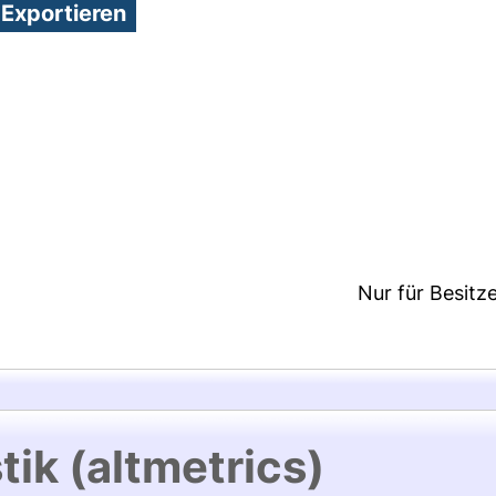
1:47/Metadaten zuletzt geändert: 17 Mrz 2020 11:47
Nur für Besitz
tik (altmetrics)