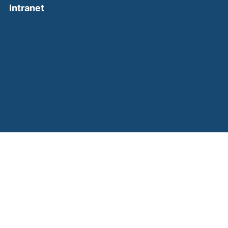
(external link, opens in a new window)
Intranet