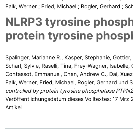
Falk, Werner
; Fried, Michael
; Rogler, Gerhard
; Sc
NLRP3 tyrosine phospho
protein tyrosine phos
Spalinger, Marianne R.
,
Kasper, Stephanie
,
Gottier,
Scharl, Sylvie
,
Raselli, Tina
,
Frey-Wagner, Isabelle
,
Contassot, Emmanuel
,
Chan, Andrew C.
,
Dai, Xuez
Falk, Werner
,
Fried, Michael
,
Rogler, Gerhard
und
S
controlled by protein tyrosine phosphatase PTPN2
Veröffentlichungsdatum dieses Volltextes: 17 Mrz 
Artikel