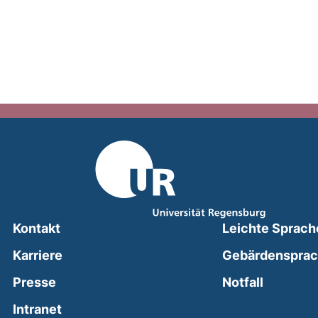
Kontakt
Leichte Sprach
Karriere
Gebärdenspra
(external
Presse
Notfall
(external link, opens in a new window)
Intranet