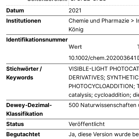
Datum
2021
Institutionen
Chemie und Pharmazie > In
König
Identifikationsnummer
Wert
10.1002/chem.202003641
Stichwörter /
VISIBLE-LIGHT PHOTOCA
Keywords
DERIVATIVES; SYNTHETI
PHOTOCYCLOADDITION; T
catalysis; cycloaddition; d
Dewey-Dezimal-
500 Naturwissenschaften
Klassifikation
Status
Veröffentlicht
Begutachtet
Ja, diese Version wurde b