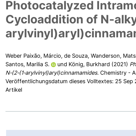
Photocatalyzed Intram
Cycloaddition of N‐alk
arylvinyl)aryl)cinnam
Weber Paixão, Márcio
,
de Souza, Wanderson
,
Mats
Santos, Marilia S.
und
König, Burkhard
(2021)
Ph
N‐(2‐(1‐arylvinyl)aryl)cinnamamides.
Chemistry - A
Veröffentlichungsdatum dieses Volltextes: 25 Sep
Artikel