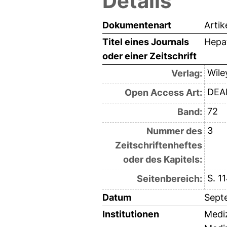
Details
Dokumentenart
Artik
Titel eines Journals
Hepa
oder einer Zeitschrift
Wile
Verlag:
DEAL
Open Access Art:
72
Band:
3
Nummer des
Zeitschriftenheftes
oder des Kapitels:
S. 1
Seitenbereich:
Datum
Sept
Institutionen
Mediz