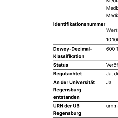
Mediz
Mediz
Mediz
Identifikationsnummer
Wert
10.1
Dewey-Dezimal-
600 
Klassifikation
Status
Veröf
Begutachtet
Ja, d
An der Universität
Ja
Regensburg
entstanden
URN der UB
urn:
Regensburg