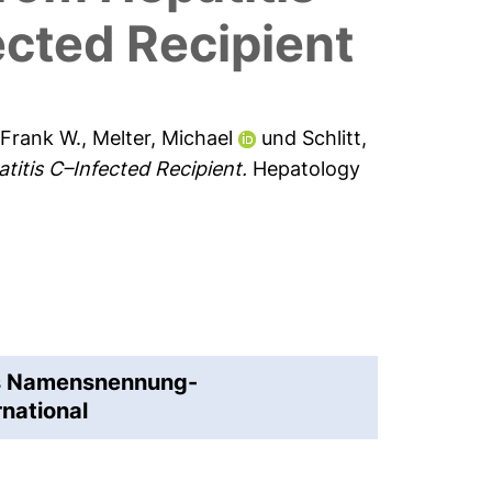
ected Recipient
 Frank W.
,
Melter, Michael
und
Schlitt,
titis C–Infected Recipient.
Hepatology
ns Namensnennung-
rnational