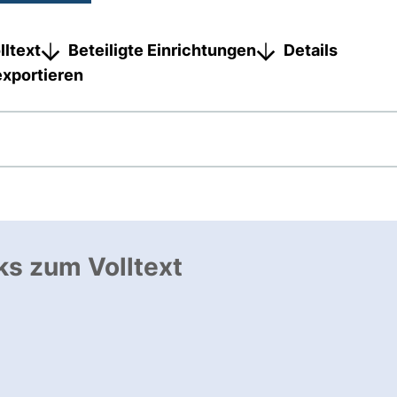
lltext
Beteiligte Einrichtungen
Details
exportieren
ks zum Volltext
ffnet neues Fenster
, öffnet neues Fenster