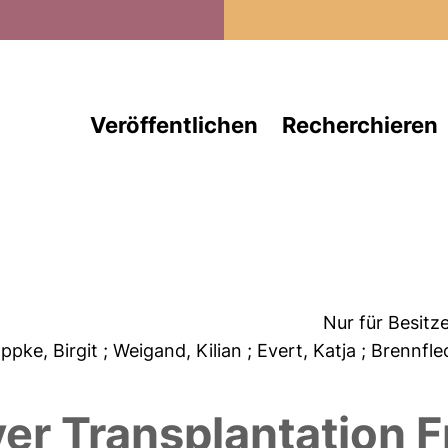
Direkt zum Inhalt
Veröffentlichen
Recherchieren
Nur für Besitz
oppke, Birgit
; Weigand, Kilian
; Evert, Katja
; Brennfl
ver Transplantation 