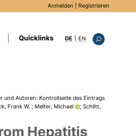
Anmelden
|
Registrieren
Quicklinks
: this page in Englis
DE
|
EN
Suchformular
er und Autoren:
Kontrollseite des Eintrags
eck, Frank W.
; Melter, Michael
; Schlitt,
From Hepatitis