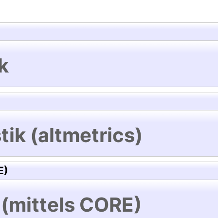
k
tik (altmetrics)
E)
 (mittels CORE)