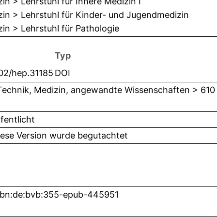
in > Lehrstuhl für Innere Medizin I
in > Lehrstuhl für Kinder- und Jugendmedizin
in > Lehrstuhl für Pathologie
Typ
002/hep.31185
DOI
Technik, Medizin, angewandte Wissenschaften > 610
fentlicht
iese Version wurde begutachtet
nbn:de:bvb:355-epub-445951