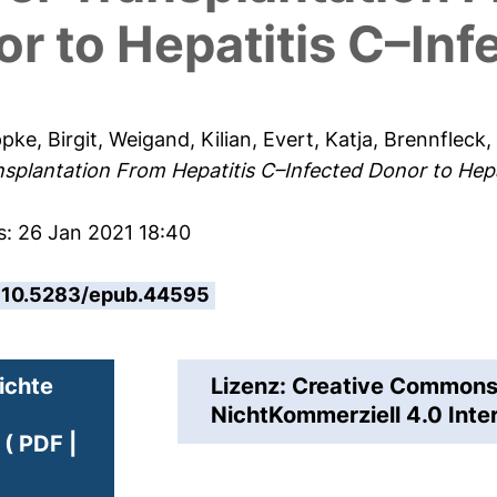
r to Hepatitis C–Inf
pke, Birgit
,
Weigand, Kilian
,
Evert, Katja
,
Brennfleck,
nsplantation From Hepatitis C–Infected Donor to Hepa
s: 26 Jan 2021 18:40
10.5283/epub.44595
ichte
Lizenz: Creative Commo
NichtKommerziell 4.0 Inte
( PDF |