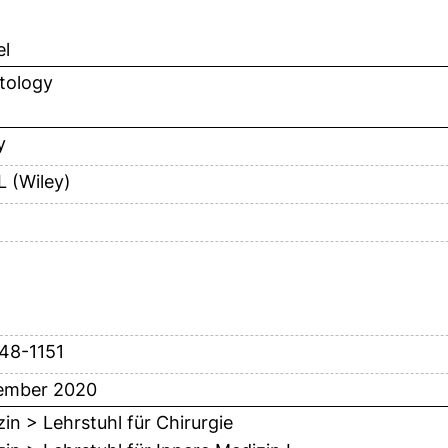
el
tology
y
 (Wiley)
148-1151
ember 2020
in > Lehrstuhl für Chirurgie