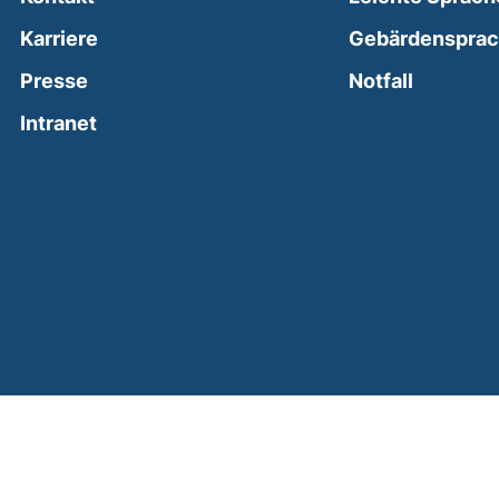
Karriere
Gebärdenspra
(external
Presse
Notfall
(external link, opens in a new window)
Intranet