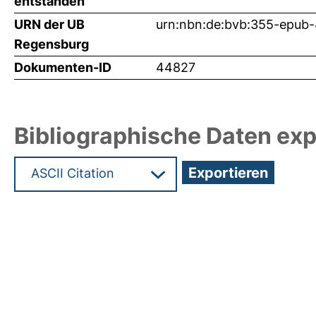
entstanden
URN der UB
urn:nbn:de:bvb:355-epub
Regensburg
Dokumenten-ID
44827
Bibliographische Daten exp
Hochladedatum:09 Feb 2021 11:08/Metadaten zul